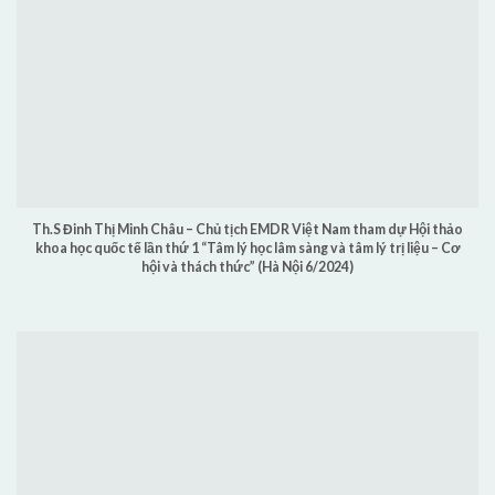
Th.S Đinh Thị Minh Châu – Chủ tịch EMDR Việt Nam tham dự Hội thảo
khoa học quốc tế lần thứ 1 “Tâm lý học lâm sàng và tâm lý trị liệu – Cơ
hội và thách thức” (Hà Nội 6/2024)