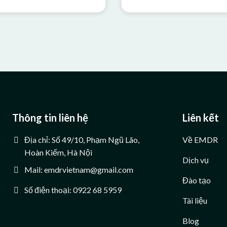
Thông tin liên hệ
Liên kết
Địa chỉ: Số 49/10, Phạm Ngũ Lão,
Về EMDR
Hoàn Kiếm, Hà Nội
Dịch vụ
Mail: emdrvietnam@gmail.com
Đào tạo
Số điện thoại: 0922 68 5959
Tài liệu
Blog