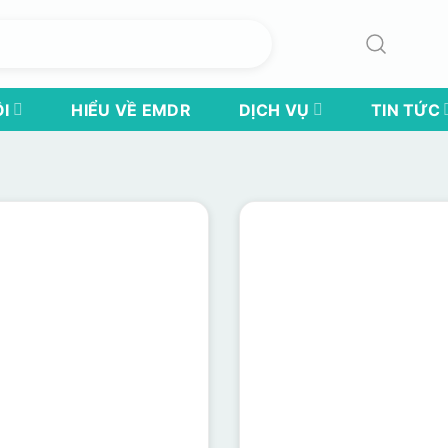
I
HIỂU VỀ EMDR
DỊCH VỤ
TIN TỨC