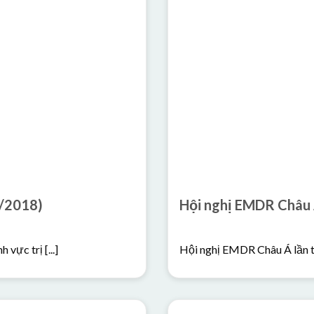
o EMDR cơ bản – K1- Việt Nam (7/2018)
Hội nghị EMDR Châu 
vực trị [...]
Hội nghị EMDR Châu Á lần thứ