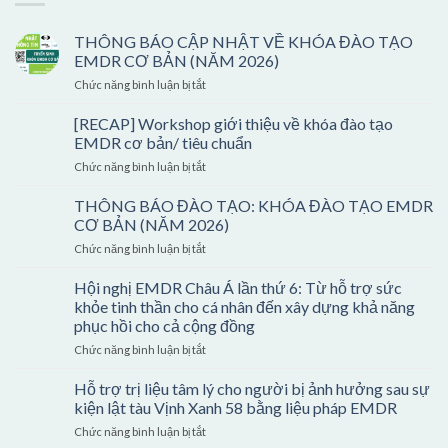
THÔNG BÁO CẬP NHẬT VỀ KHÓA ĐÀO TẠO
EMDR CƠ BẢN (NĂM 2026)
ở
Chức năng bình luận bị tắt
THÔNG
BÁO
[RECAP] Workshop giới thiệu về khóa đào tạo
CẬP
EMDR cơ bản/ tiêu chuẩn
NHẬT
ở
Chức năng bình luận bị tắt
VỀ
[RECAP]
KHÓA
Workshop
THÔNG BÁO ĐÀO TẠO: KHÓA ĐÀO TẠO EMDR
ĐÀO
giới
TẠO
CƠ BẢN (NĂM 2026)
thiệu
EMDR
ở
Chức năng bình luận bị tắt
về
CƠ
THÔNG
khóa
BẢN
BÁO
Hội nghị EMDR Châu Á lần thứ 6: Từ hỗ trợ sức
đào
(NĂM
ĐÀO
tạo
khỏe tinh thần cho cá nhân đến xây dựng khả năng
2026)
TẠO:
EMDR
phục hồi cho cả cộng đồng
KHÓA
cơ
ở
Chức năng bình luận bị tắt
ĐÀO
bản/
Hội
TẠO
tiêu
nghị
EMDR
Hỗ trợ trị liệu tâm lý cho người bị ảnh hưởng sau sự
chuẩn
EMDR
CƠ
kiện lật tàu Vịnh Xanh 58 bằng liệu pháp EMDR
Châu
BẢN
ở
Chức năng bình luận bị tắt
Á
(NĂM
Hỗ