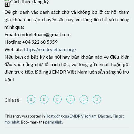
Cách thức đăng ký
Để ghi danh vào danh sách chờ và không bỏ lỡ cơ hội tham
gia khóa đào tạo chuyên sâu này, vui lòng liên hệ với chúng
mình qua:
Email: emdrvietnam@gmail.com
Hotline: +84 922 68 5959
Website:
https://emdrvietnam.org/
Nếu bạn có bất kỳ câu hỏi hay băn khoăn nào về điều kiện
đầu vào cũng như lộ trình học, vui lòng gửi email hoặc gọi
điện trực tiếp. Đội ngũ EMDR Việt Nam luôn sẵn sàng hỗ trợ
bạn!
Chia sẻ:
This entry was posted in
Hoạt động của EMDR Việt Nam
,
Đào tạo
,
Tin tức
mới nhất
. Bookmark the
permalink
.