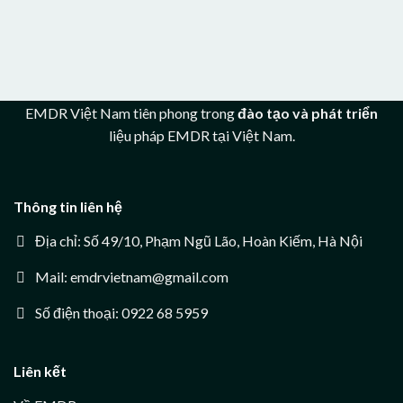
lần
2026)
trợ
thứ
trị
6:
liệu
Từ
tâm
hỗ
lý
trợ
cho
sức
người
khỏe
EMDR Việt Nam tiên phong trong
đào tạo và phát triển
bị
tinh
liệu pháp EMDR tại Việt Nam.
ảnh
thần
hưởng
cho
sau
cá
sự
nhân
kiện
đến
Thông tin liên hệ
lật
xây
tàu
dựng
Địa chỉ: Số 49/10, Phạm Ngũ Lão, Hoàn Kiếm, Hà Nội
Vịnh
khả
Xanh
năng
Mail: emdrvietnam@gmail.com
58
phục
bằng
hồi
liệu
cho
Số điện thoại: 0922 68 5959
pháp
cả
EMDR
cộng
đồng
Liên kết